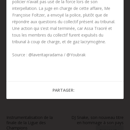
policier n’avait pas usé de la force lors de son
interpellation. La juge en charge de cette affaire, Me
Françoise Foltzer, a envoyé la police, plutôt que de
répondre aux questions du collectif présent au tribunal.
Une action qui s’est mal terminée, car Assa Traoré et
tous les membres du collectif furent expulsés du
tribunal à coup de charge, et de gaz lacrymogène.
Source : @laveritapradama / @Youbrak
PARTAGER:
Instrumentalisation de la
DJ Snake, son nouveau titre
finale de la Ligue des
en hommage à son pays
Champions