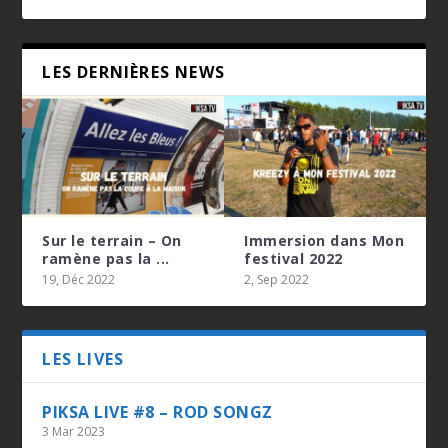
LES DERNIÈRES NEWS
Sur le terrain – On
Immersion dans Mon
ramène pas la ...
festival 2022
19, Déc 2022
2, Sep 2022
PIKSA LIVE #7 – KEURTA
SUR LE TERRAIN – ON RAMÈNE PAS LA COUPE
PIKSA LIVE #6 – ULTRA STELLER
PIKSA LIVE #5 – CHAKALITO
PIKSA LIVE #4 – YANSLO
À LA MAISON
LES LIVES
PIKSA LIVE #8 – ROD SONGZ
3 Mar 2023